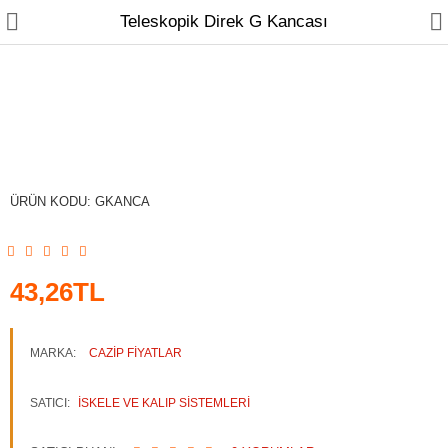
Teleskopik Direk G Kancası
ANA SAYFA
YAPI MALZEMELERİ
ÜRÜN KODU:
GKANCA
EV - YAŞAM & OFİS
43,26TL
KAPI & VE KİLİT
MARKA:
CAZIP FIYATLAR
SATICI:
İSKELE VE KALIP SISTEMLERI
DİĞER ÜRÜNLER