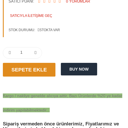
SATICI PUANI:
0 YORUMLAR
Blog
SATICIYLA ILETIŞIME GEÇ
STOK DURUMU:
STOKTA VAR
TL
Para Birimi
Dil Seç
Kargo / nakliye genelde alıcıya aittir, Bazı Ürünlerde %20 ye kadar
indirim yapılabilmektedir...
Sipariş vermeden önce ürünlerimiz, Fiyatlarımız ve