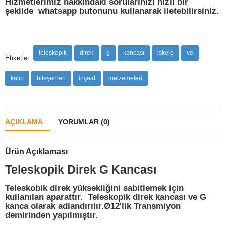
Hizmetlerimiz hakkındaki sorularınızı hızlı bir
şekilde whatsapp butonunu kullanarak iletebilirsiniz.
teleskopik
direk
g
kancası
i̇skele
ve
Etiketler:
kalıp
bileşenleri
i̇nşaat
malzemeleri̇
AÇIKLAMA
YORUMLAR (0)
Ürün Açıklaması
Teleskopik Direk G Kancası
Teleskobik direk yüksekliğini sabitlemek için
kullanılan aparattır. Teleskopik direk kancası ve G
kanca olarak adlandırılır.Ø12'lik Transmiyon
demirinden yapılmıştır.