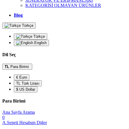
JENERATÖR VE EKİPMANLARI
KATEGORİSİ OLMAYAN ÜRÜNLER
Blog
Türkçe
Türkçe
English
Dil Seç
TL
Para Birimi
€ Euro
TL Türk Lirası
$ US Dollar
Para Birimi
Ana Sayfa
Arama
0
A.Sepeti
Hesabım
Diğer