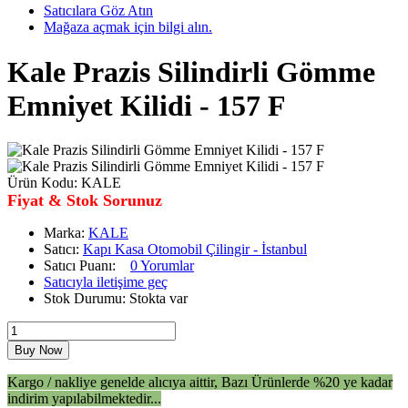
Satıcılara Göz Atın
Mağaza açmak için bilgi alın.
Kale Prazis Silindirli Gömme
Emniyet Kilidi - 157 F
Ürün Kodu:
KALE
Fiyat & Stok Sorunuz
Marka:
KALE
Satıcı:
Kapı Kasa Otomobil Çilingir - İstanbul
Satıcı Puanı:
0 Yorumlar
Satıcıyla iletişime geç
Stok Durumu:
Stokta var
Kargo / nakliye genelde alıcıya aittir, Bazı Ürünlerde %20 ye kadar
indirim yapılabilmektedir...