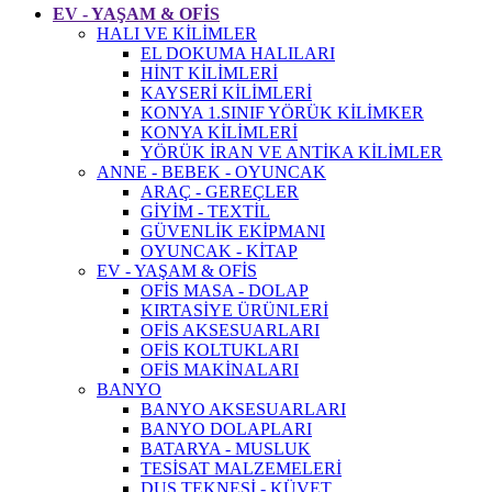
EV - YAŞAM & OFİS
HALI VE KİLİMLER
EL DOKUMA HALILARI
HİNT KİLİMLERİ
KAYSERİ KİLİMLERİ
KONYA 1.SINIF YÖRÜK KİLİMKER
KONYA KİLİMLERİ
YÖRÜK İRAN VE ANTİKA KİLİMLER
ANNE - BEBEK - OYUNCAK
ARAÇ - GEREÇLER
GİYİM - TEXTİL
GÜVENLİK EKİPMANI
OYUNCAK - KİTAP
EV - YAŞAM & OFİS
OFİS MASA - DOLAP
KIRTASİYE ÜRÜNLERİ
OFİS AKSESUARLARI
OFİS KOLTUKLARI
OFİS MAKİNALARI
BANYO
BANYO AKSESUARLARI
BANYO DOLAPLARI
BATARYA - MUSLUK
TESİSAT MALZEMELERİ
DUŞ TEKNESİ - KÜVET