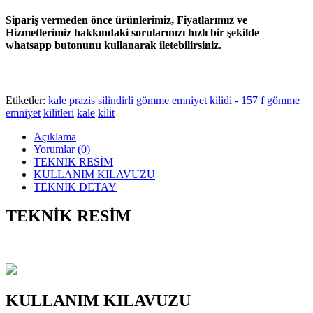
Sipariş vermeden önce ürünlerimiz, Fiyatlarımız ve
Hizmetlerimiz hakkındaki sorularınızı hızlı bir şekilde
whatsapp butonunu kullanarak iletebilirsiniz.
Etiketler:
kale
prazis
silindirli
gömme
emniyet
kilidi
-
157
f
gömme
emniyet
kilitleri
kale
ki̇li̇t
Açıklama
Yorumlar (0)
TEKNİK RESİM
KULLANIM KILAVUZU
TEKNİK DETAY
TEKNİK RESİM
KULLANIM KILAVUZU