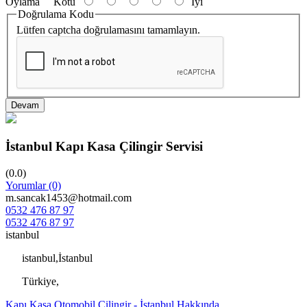
Oylama
Kötü
İyi
Doğrulama Kodu
Lütfen captcha doğrulamasını tamamlayın.
Devam
İstanbul Kapı Kasa Çilingir Servisi
(0.0)
Yorumlar (0)
m.sancak1453@hotmail.com
0532 476 87 97
0532 476 87 97
istanbul
istanbul,İstanbul
Türkiye,
Kapı Kasa Otomobil Çilingir - İstanbul Hakkında