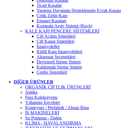
Dekoratif Kasalar
Ticari Kasalar
Yangına Dayanımı Desteklenmiş Evrak Kasası
Çelik Zırhlı Kapı
Emanet Kasaları
Kompakt Arşiv Sistemi (Raylı)
KALE KAPI PENCERE SİSTEMLERİ
Çift Açılım Sistemleri
Çift Kanat Sistemleri
İspanyoletler
Kilitli Kapı İspanyoletleri
Aksesuar Seçenekleri
Devirmeli Sürme Sistem
Kaldırmalı Sürme Sistem
Cephe Sistemleri
DİĞER ÜRÜNLER
ORGANİK ÇİFTLİK ÜRÜNLERİ
Antika
Para Koleksiyonu
Yıllanmış İçecekler
Konteyner / Prefabrik / Ahşap Bina
İŞ MAKİNELERİ
Su Pompası - Dalgıç
KLİMA - HAVALANDIRMA