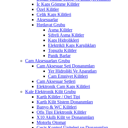
İç Kapı Gömme Kilitler
Özel Kilitler
Çelik Kapı Kilitleri
Aksesuarlar
Hırdavat Grubu
Asma Kilitler
Şifreli Asma Kilitler
Kapı Hidrolikleri
Elektrikli Kapı Karşılıkları
Topuzlu Kilitler
Panik Barlar
Cam Aksesuarları Grubu
Cam Aksesuar Seti Donanımları
Yer Hidroliği Ve Aparatları
Cam Emniyet Kilitleri
Cam Aksesuar Setleri
Elektronik Cam Kapı Kilitleri
Kale Elektronik Kilit Grubu
Kartlı Kilitler / Otel Tipi
Kartlı Kilit Sistem Donanımları
Banyo & WC Kilitleri
Ofis Tipi Elektronik Kilitler
X10 Akıllı Kilit ve Donanımları
Motorlu Otomat
Geçiş Kontrol Üniteleri ve Donanımları