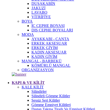
DUŞAKABİN
JAKUZİ
LAVABO
VİTRİFİYE
BOYA
İÇ CEPHE BOYASI
DIŞ CEPHE BOYALARI
MODA
AYAKKABI - ÇANTA
ERKEK AKSESUAR
ERKEK GİYİM
KADIN AKSESUAR
KADIN GİYİM
MANGAL - BARBEKÜ
KÖMÜRLÜ MANGAL
ORGANİZASYON
KAPI & VE KİLİT
KALE KİLİT
Silindirler
Silindirli Gömme Kilitler
Sessiz Seri Kilitler
Gömme Emniyet Kilitleri
Dıştan Takma Tirajlı Ve Emniyet Kilitleri