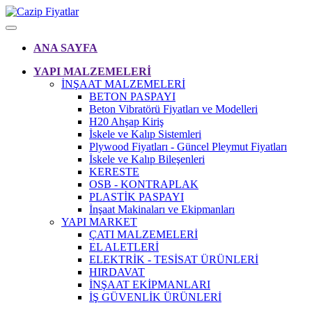
ANA SAYFA
YAPI MALZEMELERİ
İNŞAAT MALZEMELERİ
BETON PASPAYI
Beton Vibratörü Fiyatları ve Modelleri
H20 Ahşap Kiriş
İskele ve Kalıp Sistemleri
Plywood Fiyatları - Güncel Pleymut Fiyatları
İskele ve Kalıp Bileşenleri
KERESTE
OSB - KONTRAPLAK
PLASTİK PASPAYI
İnşaat Makinaları ve Ekipmanları
YAPI MARKET
ÇATI MALZEMELERİ
EL ALETLERİ
ELEKTRİK - TESİSAT ÜRÜNLERİ
HIRDAVAT
İNŞAAT EKİPMANLARI
İŞ GÜVENLİK ÜRÜNLERİ